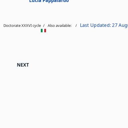
Lucia Pappalardo
Last Updated: 27 Aug
Doctorate XXXVI cycle
Also available:
NEXT ARTICLE: EDUCATION XXXVI CYCLE
NEXT