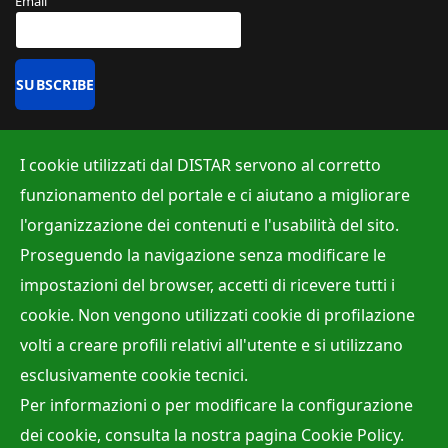
Email
Uffici
I cookie utilizzati dal DISTAR servono al corretto
Albo ufficiale
funzionamento del portale e ci aiutano a migliorare
Ufficio Contabilità e Bilancio
l'organizzazione dei contenuti e l'usabilità del sito.
Ufficio per la Ricerca
Proseguendo la navigazione senza modificare le
Ufficio per la Didattica
impostazioni del browser, accetti di ricevere tutti i
cookie. Non vengono utilizzati cookie di profilazione
volti a creare profili relativi all'utente e si utilizzano
Site Map
Privacy policy
Accessibilità
Cookie Policy
esclusivamente cookie tecnici.
Webmaster:
Dr. Raffaele Viola
Per informazioni o per modificare la configurazione
Direttore:
Prof. Mariano Parente
dei cookie, consulta la nostra pagina
Cookie Policy
.