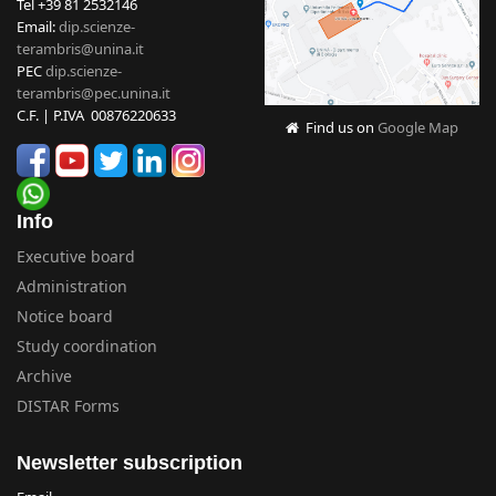
Tel +39 81 2532146
Email:
dip.scienze-
terambris@unina.it
PEC
dip.scienze-
terambris@pec.unina.it
C.F. | P.IVA 00876220633
Find us on
Google Map
Info
Executive board
Administration
Notice board
Study coordination
Archive
DISTAR Forms
Newsletter subscription