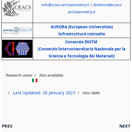
info@cracs-archaeometry.it
|
direttore@cracs-
archaeometry.it
AURORA (European Universities)
Infrastrutture coinvolte
Consorzio INSTM
(Consorzio Interuniversitario Nazionale per la
Scienza e Tecnologia dei Materiali)
Research areas
Also available:
Last Updated: 20 January 2025
Hits: 6849
PREVIOUS ARTICLE: MACROAREAS OLD
NEXT 
PREV
NEXT