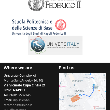
Where we are
Find us
University Complex of
Monte Sant'Angelo (Ed. 10)
Via Vicinale Cupa Cintia 21
80126 NAPOLI
Tel +39 81 2532146
Email:
dip.scienze-
terambris@unina.it
PEC
dip.scienze-