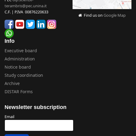
terambris@pec.unina.it
C.F. | P.IVA 00876220633
Find us on
Google Map
Info
Executive board
Administration
Notice board
Study coordination
Archive
DISTAR Forms
Newsletter subscription
Email