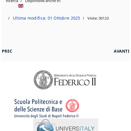
Ricerca
Disponibile anche in:
Ultima modifica: 01 Ottobre 2025
Visite: 30123
ARTICOLO PRECEDENTE: PARTECIPAZIONE A CENTRI DI RICER
ARTICO
PREC
AVANTI