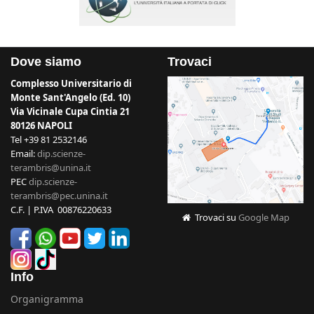
Dove siamo
Trovaci
Complesso Universitario di
Monte Sant'Angelo (Ed. 10)
Via Vicinale Cupa Cintia 21
80126 NAPOLI
Tel +39 81 2532146
Email:
dip.scienze-
terambris@unina.it
PEC
dip.scienze-
terambris@pec.unina.it
C.F. | P.IVA 00876220633
Trovaci su
Google Map
Info
Organigramma