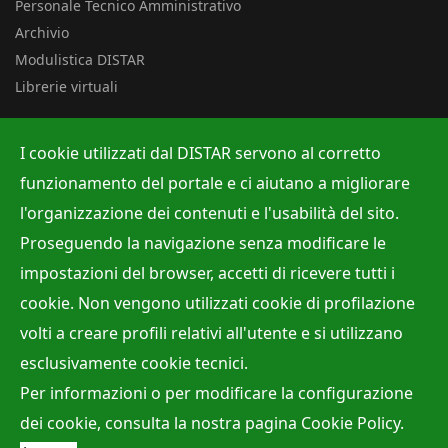
Personale Tecnico Amministrativo
Archivio
Modulistica DISTAR
Librerie virtuali
Uffici
I cookie utilizzati dal DISTAR servono al corretto
Albo ufficiale
funzionamento del portale e ci aiutano a migliorare
Ufficio Contabilità e Bilancio
l'organizzazione dei contenuti e l'usabilità del sito.
Ufficio per la Ricerca
Proseguendo la navigazione senza modificare le
Ufficio per la Didattica
impostazioni del browser, accetti di ricevere tutti i
cookie. Non vengono utilizzati cookie di profilazione
volti a creare profili relativi all'utente e si utilizzano
Site Map
Privacy policy
Accessibilità
Cookie Policy
esclusivamente cookie tecnici.
Webmaster:
Dr. Raffaele Viola
Per informazioni o per modificare la configurazione
Direttore:
Prof. Mariano Parente
dei cookie, consulta la nostra pagina
Cookie Policy
.