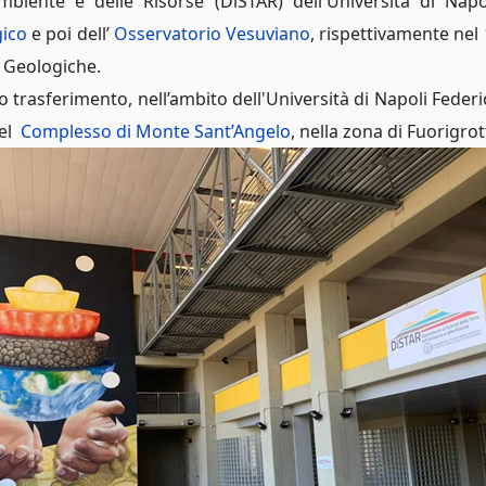
Ambiente e delle Risorse (DiSTAR) dell'Università di Napo
gico
e poi dell’
Osservatorio Vesuviano
, rispettivamente nel
ze Geologiche.
o trasferimento, nell’ambito dell'Università di Napoli Federi
del
Complesso di Monte Sant’Angelo
, nella zona di Fuorigro