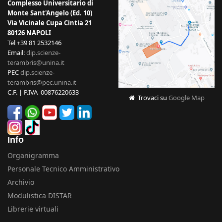
Complesso Universitario di
Monte Sant'Angelo (Ed. 10)
Via Vicinale Cupa Cintia 21
80126 NAPOLI
Tel +39 81 2532146
Email:
dip.scienze-
terambris@unina.it
PEC
dip.scienze-
terambris@pec.unina.it
C.F. | P.IVA 00876220633
Trovaci su
Google Map
Info
Organigramma
Personale Tecnico Amministrativo
Archivio
Modulistica DISTAR
Librerie virtuali