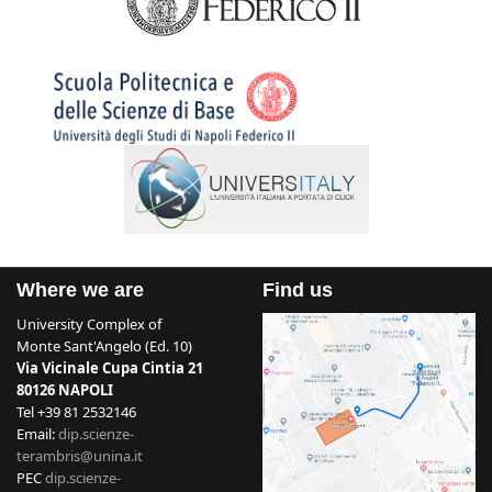
Where we are
Find us
University Complex of
Monte Sant'Angelo (Ed. 10)
Via Vicinale Cupa Cintia 21
80126 NAPOLI
Tel +39 81 2532146
Email:
dip.scienze-
terambris@unina.it
PEC
dip.scienze-