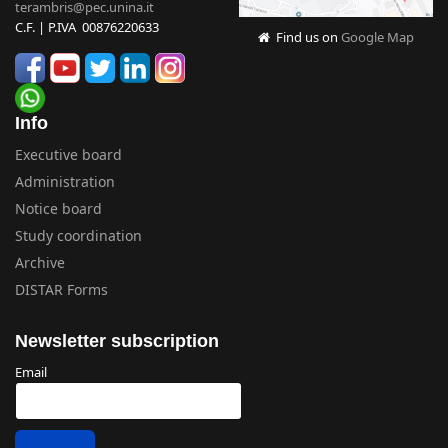
terambris@pec.unina.it
C.F. | P.IVA 00876220633
Find us on
Google Map
Info
Executive board
Administration
Notice board
Study coordination
Archive
DISTAR Forms
Newsletter subscription
Email