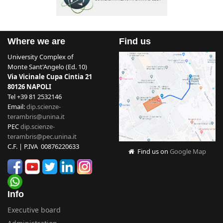
Where we are
Find us
University Complex of
Monte Sant'Angelo (Ed. 10)
Via Vicinale Cupa Cintia 21
80126 NAPOLI
Tel +39 81 2532146
Email:
dip.scienze-
terambris@unina.it
PEC
dip.scienze-
terambris@pec.unina.it
C.F. | P.IVA 00876220633
Find us on
Google Map
Info
Executive board