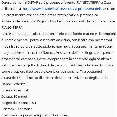
Oggi e domani il DiSTAR sarà presente all’evento PIANETA TERRA a Città
della Scienza (
http://www.cittadellascienza.it/.../la-primavera-della.../
), con
un allestimento che abbiamo organizzato grazie al prezioso ed
instancabile lavoro dei Ragazzi ASGU e SEG, coordinati da Sandro Iannace.
PIANO TERRA
Grazie all’impiego di plastici del territorio e del fondo marino e di campioni
di rocce e minerali potrai osservare da vicino, con lenti e con microscopi
modelli geologici del sottosuolo ed esempi di rocce sedimentarie, rocce
magmatiche e minerali del Somma-Vesuvio e dell’area flegrea e di pietre
ornamentali campane. Potrai comprendere la geomorfologia costiera e
sottomarina del golfo di Napoli, le variazioni antiche della linea di costa e
come si esplora il sottosuolo con le onde sismiche. Ti aspettiamo!
A cura del Dipartimento di Scienze della Terra, Università degli Studi di
Napoli Federico II
Esterno Open Lab
Durata: 30 minuti
Target: dai 5 anni in su
Per max 10 persone
Prenotazione presso infopoint di Corporea