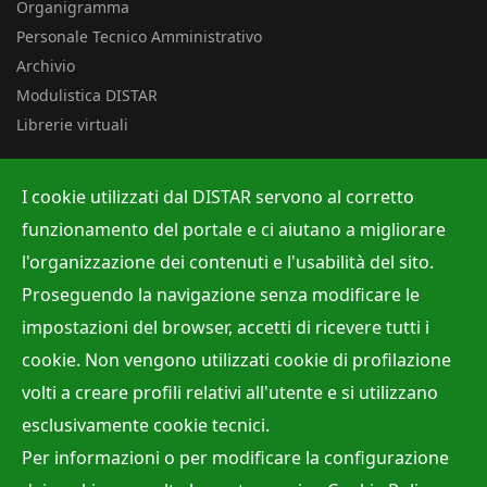
Organigramma
Personale Tecnico Amministrativo
Archivio
Modulistica DISTAR
Librerie virtuali
Uffici
I cookie utilizzati dal DISTAR servono al corretto
Albo ufficiale
funzionamento del portale e ci aiutano a migliorare
Ufficio Contabilità e Bilancio
l'organizzazione dei contenuti e l'usabilità del sito.
Ufficio per la Ricerca
Proseguendo la navigazione senza modificare le
Ufficio per la Didattica
impostazioni del browser, accetti di ricevere tutti i
cookie. Non vengono utilizzati cookie di profilazione
volti a creare profili relativi all'utente e si utilizzano
Site Map
Privacy policy
Accessibilità
Cookie Policy
esclusivamente cookie tecnici.
Webmaster:
Dr. Raffaele Viola
Per informazioni o per modificare la configurazione
Direttore:
Prof. Mariano Parente