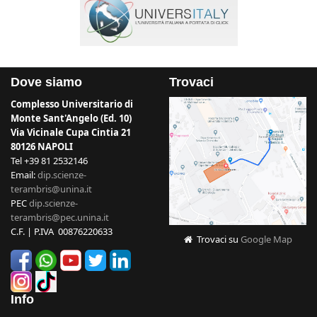
Dove siamo
Trovaci
Complesso Universitario di
Monte Sant'Angelo (Ed. 10)
Via Vicinale Cupa Cintia 21
80126 NAPOLI
Tel +39 81 2532146
Email:
dip.scienze-
terambris@unina.it
PEC
dip.scienze-
terambris@pec.unina.it
C.F. | P.IVA 00876220633
Trovaci su
Google Map
Info