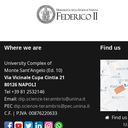
Where we are
Find us
University Complex of
Monte Sant'Angelo (Ed. 10)
Via Vicinale Cupa Cintia 21
80126 NAPOLI
Tel +39 81 2532146
Email:
dip.scienze-terambris@unina.it
PEC
dip.scienze-terambris@pec.unina.it
C.F. | P.IVA 00876220633
Find u
M