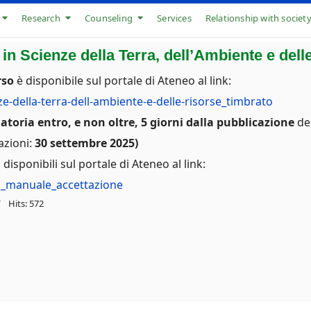
Research
Counseling
Services
Relationship with societ
 in Scienze della Terra, dell’Ambiente e dell
rso
è disponibile sul portale di Ateneo al link:
-della-terra-dell-ambiente-e-delle-risorse_timbrato
atoria entro, e non oltre, 5 giorni dalla pubblicazione
del
azioni:
30 settembre 2025)
isponibili sul portale di Ateneo al link:
1_manuale_accettazione
Hits: 572
OBRE | DALLA FEDERICO II AI WESTERN AUSTRALIAN 