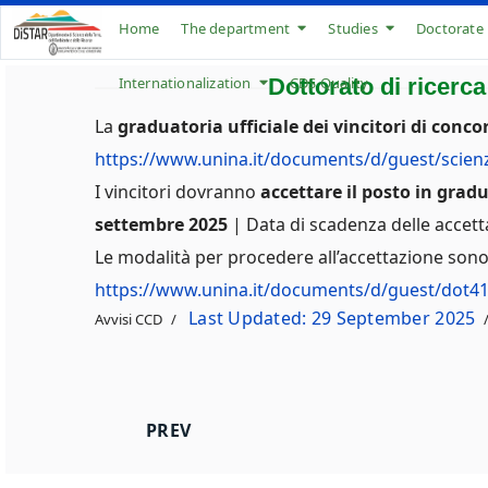
Home
The department
Studies
Doctorate
Internationalization
Dottorato di ricerca
CDS Quality
La
graduatoria ufficiale dei vincitori di conco
https://www.unina.it/documents/d/guest/scienze
I vincitori dovranno
accettare il posto in gradu
settembre 2025
| Data di scadenza delle accett
Le modalità per procedere all’accettazione sono d
https://www.unina.it/documents/d/guest/dot4
Last Updated: 29 September 2025
Avvisi CCD
PREVIOUS ARTICLE: SEMINARIO 2 OTT
PREV