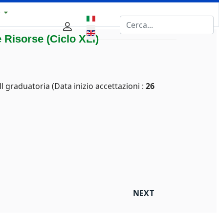
y
Select your language
e Risorse (Ciclo XLI)
l graduatoria (Data inizio accettazioni :
26
GOLDFIELDS: IL PERCORSO DI UNA GEOLOGA NAPOLETA
NEXT ARTICLE: CONFE
NEXT