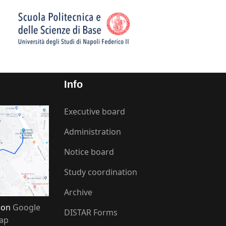
Info
Executive board
Administration
Notice board
Study coordination
Archive
s on
Google
DISTAR Forms
ap