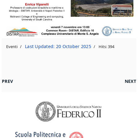
Last Updated: 20 October 2025
Eventi
Hits: 394
PREVIOUS ARTICLE: FUTURO AL LAVORO: COMPETENZE, INCL
NEXT 
PREV
NEXT