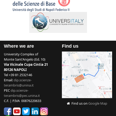
Where we are
Find us
University Complex of
Monte Sant'Angelo (Ed. 10)
Via Vicinale Cupa Cintia 21
80126 NAPOLI
Tel +39 81 2532146
Email:
dip.scienze-
terambris@unina.it
PEC
dip.scienze-
terambris@pec.unina.it
C.F. | P.IVA 00876220633
Find us on
Google Map