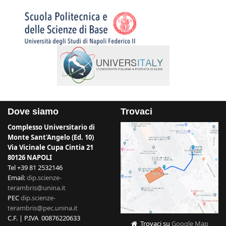
Dove siamo
Trovaci
Complesso Universitario di
Monte Sant'Angelo (Ed. 10)
Via Vicinale Cupa Cintia 21
80126 NAPOLI
Tel +39 81 2532146
Email:
dip.scienze-
terambris@unina.it
PEC
dip.scienze-
terambris@pec.unina.it
C.F. | P.IVA 00876220633
Trovaci su
Google Map