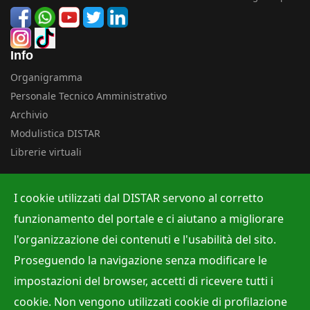
Info
Organigramma
Personale Tecnico Amministrativo
Archivio
Modulistica DISTAR
Librerie virtuali
Uffici
I cookie utilizzati dal DISTAR servono al corretto
Albo ufficiale
funzionamento del portale e ci aiutano a migliorare
Ufficio Contabilità e Bilancio
l'organizzazione dei contenuti e l'usabilità del sito.
Ufficio per la Ricerca
Proseguendo la navigazione senza modificare le
Ufficio per la Didattica
impostazioni del browser, accetti di ricevere tutti i
cookie. Non vengono utilizzati cookie di profilazione