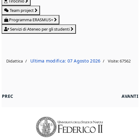
Tirocinio
Team project
Programma ERASMUS+
Servizi di Ateneo per gli studenti
Ultima modifica: 07 Agosto 2026
Didattica
Visite: 67562
ARTICOLO PRECEDENTE: RISULTATI DELLA RILEVAZIONE DELL
ARTICO
PREC
AVANTI