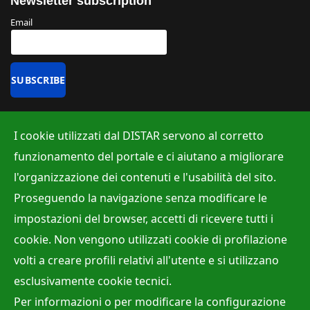
Newsletter subscription
Email
Uffici
I cookie utilizzati dal DISTAR servono al corretto
Albo ufficiale
funzionamento del portale e ci aiutano a migliorare
Ufficio Contabilità e Bilancio
l'organizzazione dei contenuti e l'usabilità del sito.
Ufficio per la Ricerca
Proseguendo la navigazione senza modificare le
Ufficio per la Didattica
impostazioni del browser, accetti di ricevere tutti i
cookie. Non vengono utilizzati cookie di profilazione
volti a creare profili relativi all'utente e si utilizzano
Site Map
Privacy policy
Accessibilità
Cookie Policy
esclusivamente cookie tecnici.
Webmaster:
Dr. Raffaele Viola
Per informazioni o per modificare la configurazione
Direttore:
Prof. Mariano Parente