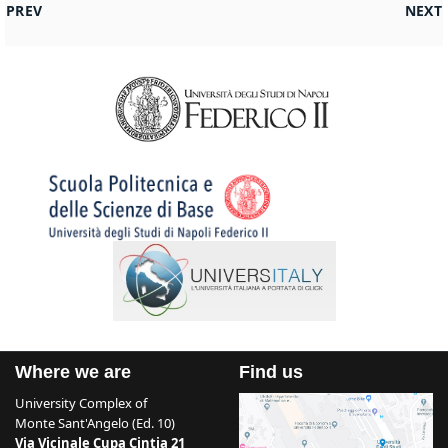
PREVIOUS ARTICLE: LOCANDINA DEL CORSO DI DINAMICA E D
NEXT 
PREV
NEXT
Where we are
Find us
University Complex of
Monte Sant'Angelo (Ed. 10)
Via Vicinale Cupa Cintia 21