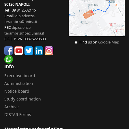
80126 NAPOLI
Tel +39 81 2532146
Email:
dip.scienze-
terambris@unina.it
PEC
dip.scienze-
terambris@pec.unina.it
C.F. | P.IVA 00876220633
Find us on
Google Map
Info
Executive board
Administration
Notice board
Study coordination
Archive
DISTAR Forms