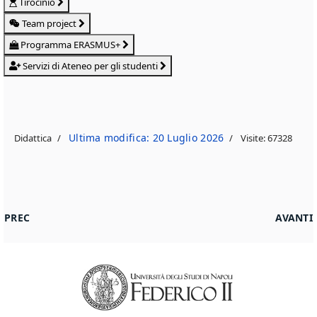
Tirocinio
Team project
Programma ERASMUS+
Servizi di Ateneo per gli studenti
Ultima modifica: 20 Luglio 2026
Didattica
Visite: 67328
ARTICOLO PRECEDENTE: RISULTATI DELLA RILEVAZIONE DELL
ARTICO
PREC
AVANTI