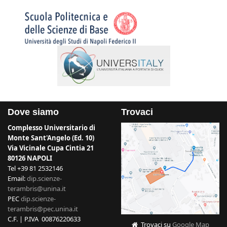
Dove siamo
Trovaci
Complesso Universitario di
Monte Sant'Angelo (Ed. 10)
Via Vicinale Cupa Cintia 21
80126 NAPOLI
Tel +39 81 2532146
Email:
dip.scienze-
terambris@unina.it
PEC
dip.scienze-
terambris@pec.unina.it
C.F. | P.IVA 00876220633
Trovaci su
Google Map