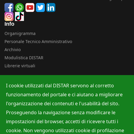
Info
Organigramma
Personale Tecnico Amministrativo
Archivio
Modulistica DISTAR
Librerie virtuali
Uffici
I cookie utilizzati dal DISTAR servono al corretto
Albo ufficiale
funzionamento del portale e ci aiutano a migliorare
Ufficio Contabilità e Bilancio
l'organizzazione dei contenuti e l'usabilità del sito.
Ufficio per la Ricerca
Proseguendo la navigazione senza modificare le
Ufficio per la Didattica
impostazioni del browser, accetti di ricevere tutti i
cookie. Non vengono utilizzati cookie di profilazione