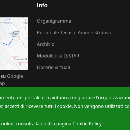
Info
Organigramma
Personale Tecnico Amministrativo
Archivio
Modulistica DISTAR
Librerie virtuali
 su
Google
ap
amento del portale e ci aiutano a migliorare l'organizzazione
ccetti di ricevere tutti i cookie. Non vengono utilizzati cooki
 Policy
Webmaster:
Dr. Raffael
cookie, consulta la nostra pagina
Cookie Policy
.