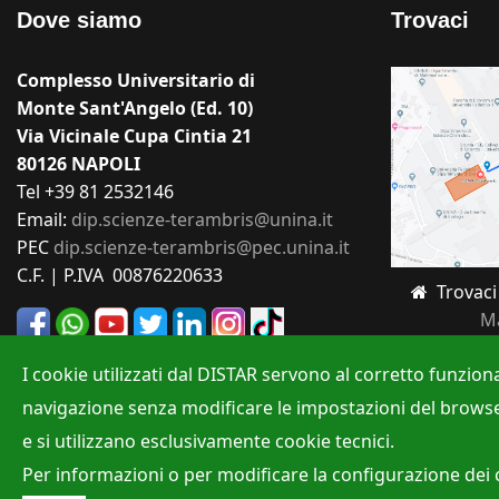
Dove siamo
Trovaci
Complesso Universitario di
Monte Sant'Angelo (Ed. 10)
Via Vicinale Cupa Cintia 21
80126 NAPOLI
Tel +39 81 2532146
Email:
dip.scienze-terambris@unina.it
PEC
dip.scienze-terambris@pec.unina.it
C.F. | P.IVA 00876220633
Trovaci
M
I cookie utilizzati dal DISTAR servono al corretto funzion
navigazione senza modificare le impostazioni del browser, a
e si utilizzano esclusivamente cookie tecnici.
Site Map
Privacy policy
Accessibilità
Cookie
Per informazioni o per modificare la configurazione dei 