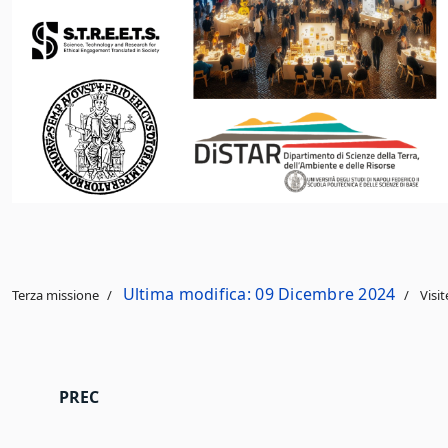
Ultima modifica: 09 Dicembre 2024
Terza missione
Visit
ARTICOLO PRECEDENTE: S.T.R.E.E.T.S. - NOTTE 
PREC