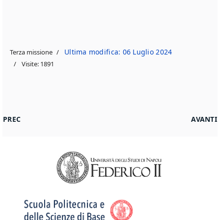
Ultima modifica: 06 Luglio 2024
Terza missione
Visite: 1891
ARTICOLO PRECEDENTE: ECORD “SCHOOL OF ROCK”
ARTICOL
PREC
AVANTI