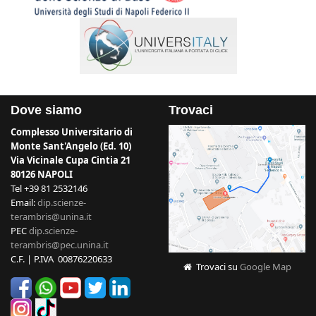
Dove siamo
Trovaci
Complesso Universitario di
Monte Sant'Angelo (Ed. 10)
Via Vicinale Cupa Cintia 21
80126 NAPOLI
Tel +39 81 2532146
Email:
dip.scienze-
terambris@unina.it
PEC
dip.scienze-
terambris@pec.unina.it
C.F. | P.IVA 00876220633
Trovaci su
Google Map