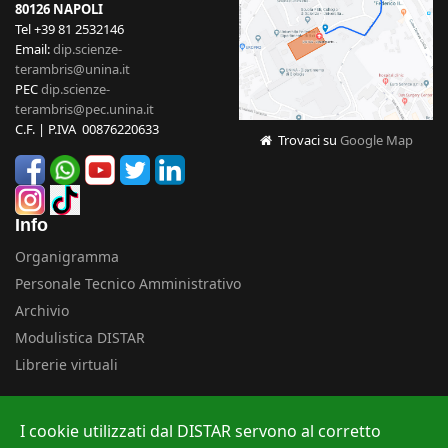
80126 NAPOLI
Tel +39 81 2532146
Email:
dip.scienze-
terambris@unina.it
PEC
dip.scienze-
terambris@pec.unina.it
C.F. | P.IVA 00876220633
Trovaci su
Google Map
Info
Organigramma
Personale Tecnico Amministrativo
Archivio
Modulistica DISTAR
Librerie virtuali
Uffici
I cookie utilizzati dal DISTAR servono al corretto
Albo ufficiale