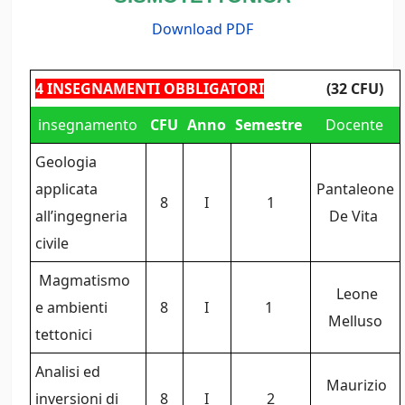
Download PDF
4 INSEGNAMENTI OBBLIGATORI
(32 CFU)
insegnamento
CFU
Anno
Semestre
Docente
Geologia
applicata
Pantaleone
8
I
1
all’ingegneria
De Vita
civile
Magmatismo
Leone
e ambienti
8
I
1
Melluso
tettonici
Analisi ed
Maurizio
inversioni di
8
I
2