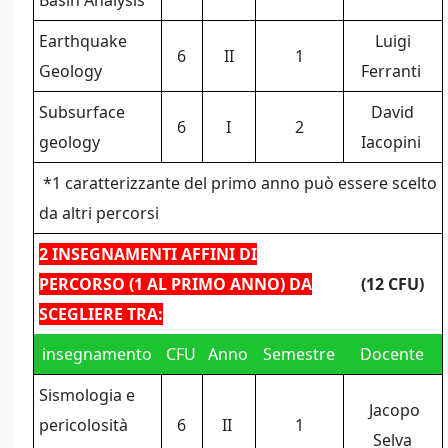
Basin Analysis
Earthquake
Luigi
6
II
1
Geology
Ferranti
Subsurface
David
6
I
2
geology
Iacopini
*1 caratterizzante del primo anno può essere scelto
da altri percorsi
2 INSEGNAMENTI AFFINI DI
PERCORSO (1 AL PRIMO ANNO) DA
(12 CFU)
SCEGLIERE TRA:
insegnamento
CFU
Anno
Semestre
Docente
Sismologia e
Jacopo
pericolosità
6
II
1
Selva