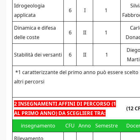
Idrogeologia
Silv
6
I
1
applicata
Fabbro
Dinamica e difesa
Car
6
II
1
delle coste
Dona
Diego
Stabilità dei versanti
6
II
1
Mart
*1 caratterizzante del primo anno può essere scelto
altri percorsi
2 INSEGNAMENTI AFFINI DI PERCORSO (1
(12 C
AL PRIMO ANNO) DA SCEGLIERE TRA:
insegnamento
CFU
Anno
Semestre
Doce
Rilevamento