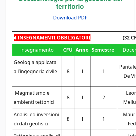
territorio
Download PDF
4 INSEGNAMENTI OBBLIGATORI
(32 C
insegnamento
CFU
Anno
Semestre
Doce
Geologia applicata
Pantal
all’ingegneria civile
8
I
1
De V
Magmatismo e
Leo
8
I
2
ambienti tettonici
Mell
Analisi ed inversioni
Mauri
8
I
1
di dati geofisici
Fed