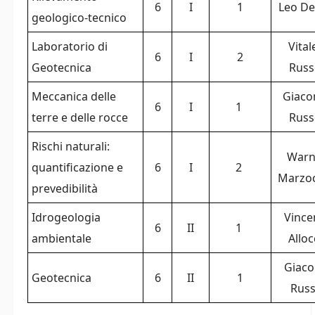
6
I
1
Leo De
geologico-tecnico
Laboratorio di
Vital
6
I
2
Geotecnica
Rus
Meccanica delle
Giac
6
I
1
terre e delle rocce
Rus
Rischi naturali:
Warn
quantificazione e
6
I
2
Marzo
prevedibilità
Idrogeologia
Vince
6
II
1
ambientale
Alloc
Giac
Geotecnica
6
II
1
Rus