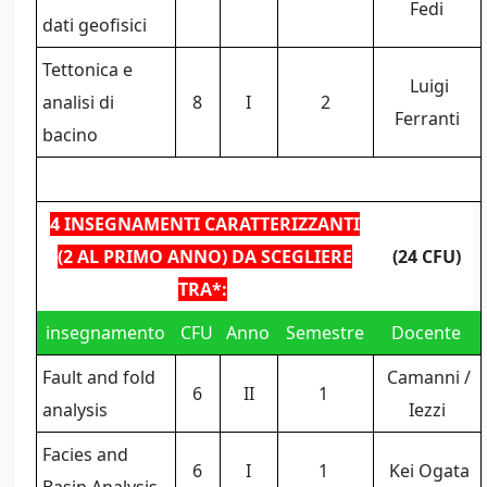
Fedi
dati geofisici
Tettonica e
Luigi
analisi di
8
I
2
Ferranti
bacino
4 INSEGNAMENTI CARATTERIZZANTI
(2 AL PRIMO ANNO) DA SCEGLIERE
(24 CFU)
TRA*:
insegnamento
CFU
Anno
Semestre
Docente
Fault and fold
Camanni /
6
II
1
analysis
Iezzi
Facies and
6
I
1
Kei Ogata