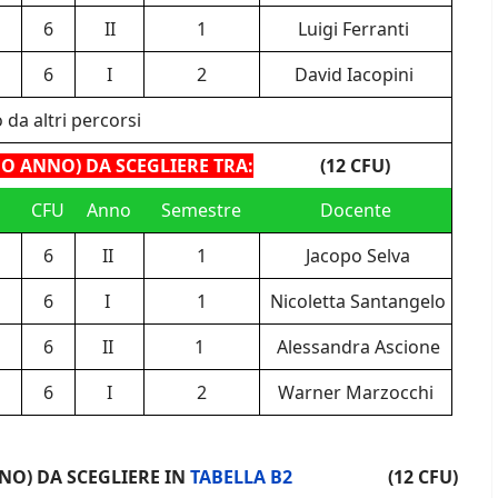
6
II
1
Luigi Ferranti
6
I
2
David Iacopini
 da altri percorsi
MO ANNO) DA SCEGLIERE TRA:
(12 CFU)
CFU
Anno
Semestre
Docente
6
II
1
Jacopo Selva
6
I
1
Nicoletta Santangelo
6
II
1
Alessandra Ascione
6
I
2
Warner Marzocchi
NO) DA SCEGLIERE IN
TABELLA B2
(12 CFU)