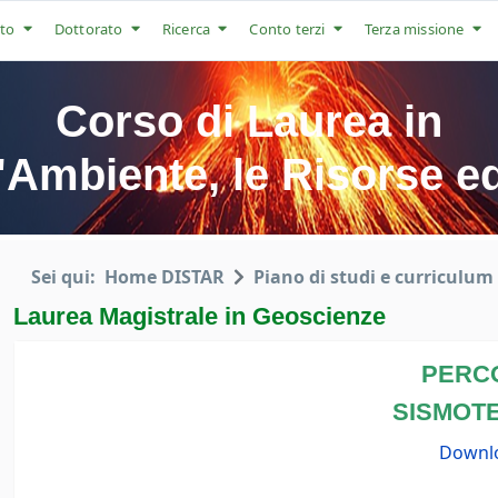
to
Dottorato
Ricerca
Conto terzi
Terza missione
Corso di Laurea in
Ambiente, le Risorse ed
Sei qui:
Home DISTAR
Piano di studi e curriculum
Laurea Magistrale in Geoscienze
PERC
SISMOT
Downl