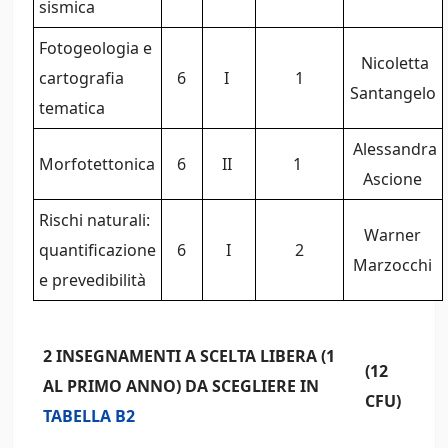
sismica
Fotogeologia e
Nicoletta
cartografia
6
I
1
Santangelo
tematica
Alessandra
Morfotettonica
6
II
1
Ascione
Rischi naturali:
Warner
quantificazione
6
I
2
Marzocchi
e prevedibilità
2 INSEGNAMENTI A SCELTA LIBERA (1
(12
AL PRIMO ANNO) DA SCEGLIERE IN
CFU)
TABELLA B2