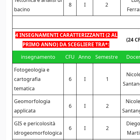
Tettonica e analisi di
Lui
8
I
2
bacino
Ferra
4 INSEGNAMENTI CARATTERIZZANTI (2 AL
(24 C
PRIMO ANNO) DA SCEGLIERE TRA*:
insegnamento
CFU
Anno
Semestre
Doce
Fotogeologia e
Nicol
cartografia
6
I
1
Santan
tematica
Geomorfologia
Nicole
6
I
2
applicata
Santan
GIS e pericolosità
Diego
6
I
2
idrogeomorfologica
Mart