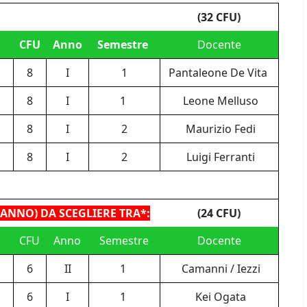
(32 CFU)
CFU
Anno
Semestre
Docente
8
I
1
Pantaleone De Vita
8
I
1
Leone Melluso
8
I
2
Maurizio Fedi
8
I
2
Luigi Ferranti
 ANNO) DA SCEGLIERE TRA*:
(24 CFU)
CFU
Anno
Semestre
Docente
6
II
1
Camanni / Iezzi
6
I
1
Kei Ogata