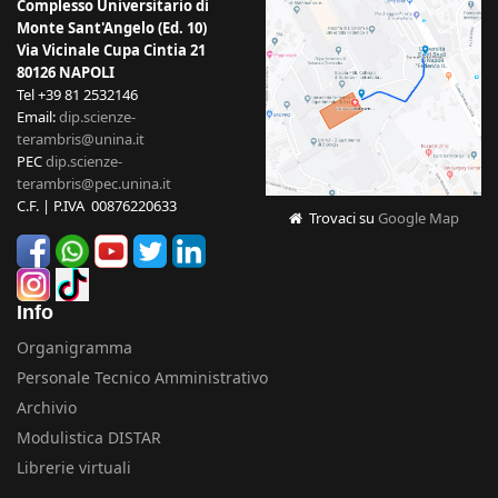
Complesso Universitario di
Monte Sant'Angelo (Ed. 10)
Via Vicinale Cupa Cintia 21
80126 NAPOLI
Tel +39 81 2532146
Email:
dip.scienze-
terambris@unina.it
PEC
dip.scienze-
terambris@pec.unina.it
C.F. | P.IVA 00876220633
Trovaci su
Google Map
Info
Organigramma
Personale Tecnico Amministrativo
Archivio
Modulistica DISTAR
Librerie virtuali