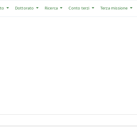
to
Dottorato
Ricerca
Conto terzi
Terza missione