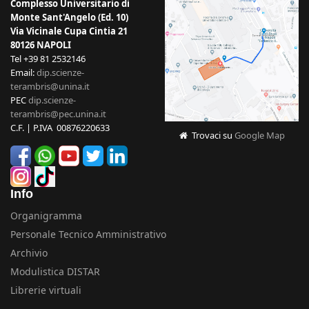
Complesso Universitario di
Monte Sant'Angelo (Ed. 10)
Via Vicinale Cupa Cintia 21
80126 NAPOLI
Tel +39 81 2532146
Email:
dip.scienze-
terambris@unina.it
PEC
dip.scienze-
terambris@pec.unina.it
C.F. | P.IVA 00876220633
Trovaci su
Google Map
Info
Organigramma
Personale Tecnico Amministrativo
Archivio
Modulistica DISTAR
Librerie virtuali