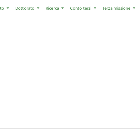
to
Dottorato
Ricerca
Conto terzi
Terza missione