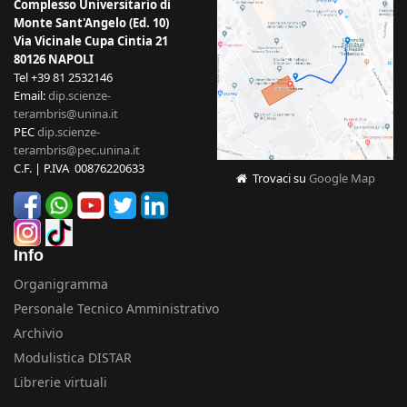
Complesso Universitario di
Monte Sant'Angelo (Ed. 10)
Via Vicinale Cupa Cintia 21
80126 NAPOLI
Tel +39 81 2532146
Email:
dip.scienze-
terambris@unina.it
PEC
dip.scienze-
terambris@pec.unina.it
C.F. | P.IVA 00876220633
Trovaci su
Google Map
Info
Organigramma
Personale Tecnico Amministrativo
Archivio
Modulistica DISTAR
Librerie virtuali