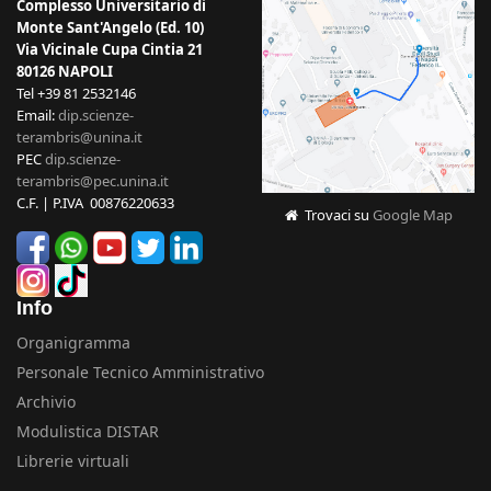
Complesso Universitario di
Monte Sant'Angelo (Ed. 10)
Via Vicinale Cupa Cintia 21
80126 NAPOLI
Tel +39 81 2532146
Email:
dip.scienze-
terambris@unina.it
PEC
dip.scienze-
terambris@pec.unina.it
C.F. | P.IVA 00876220633
Trovaci su
Google Map
Info
Organigramma
Personale Tecnico Amministrativo
Archivio
Modulistica DISTAR
Librerie virtuali