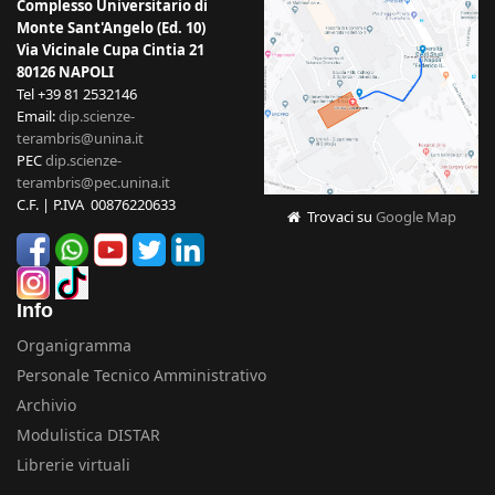
Complesso Universitario di
Monte Sant'Angelo (Ed. 10)
Via Vicinale Cupa Cintia 21
80126 NAPOLI
Tel +39 81 2532146
Email:
dip.scienze-
terambris@unina.it
PEC
dip.scienze-
terambris@pec.unina.it
C.F. | P.IVA 00876220633
Trovaci su
Google Map
Info
Organigramma
Personale Tecnico Amministrativo
Archivio
Modulistica DISTAR
Librerie virtuali