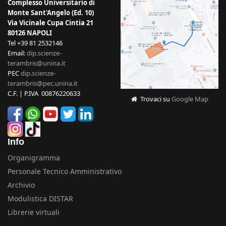
Complesso Universitario di
Monte Sant'Angelo (Ed. 10)
Via Vicinale Cupa Cintia 21
80126 NAPOLI
Tel +39 81 2532146
Email:
dip.scienze-
terambris@unina.it
PEC
dip.scienze-
terambris@pec.unina.it
C.F. | P.IVA 00876220633
Trovaci su
Google Map
Info
Organigramma
Personale Tecnico Amministrativo
Archivio
Modulistica DISTAR
Librerie virtuali