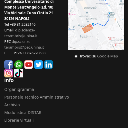
Complesso Universitario di
Monte Sant'Angelo (Ed. 10)
Via Vicinale Cupa Cintia 21
80126 NAPOLI
Tel +39 81 2532146
Email:
dip.scienze-
terambris@unina.it
PEC
dip.scienze-
terambris@pec.unina.it
C.F. | P.IVA 00876220633
Trovaci su
Google Map
Info
Organigramma
Personale Tecnico Amministrativo
Archivio
Modulistica DISTAR
Librerie virtuali