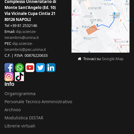
Complesso Universitario di
Monte Sant'Angelo (Ed. 10)
Via Vicinale Cupa Cintia 21
80126 NAPOLI
Tel +39 81 2532146
Email:
dip.scienze-
terambris@unina.it
PEC
dip.scienze-
terambris@pec.unina.it
C.F. | P.IVA 00876220633
Trovaci su
Google Map
Info
Organigramma
Personale Tecnico Amministrativo
Archivio
Modulistica DISTAR
Librerie virtuali