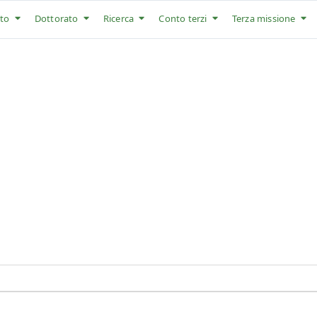
to
Dottorato
Ricerca
Conto terzi
Terza missione