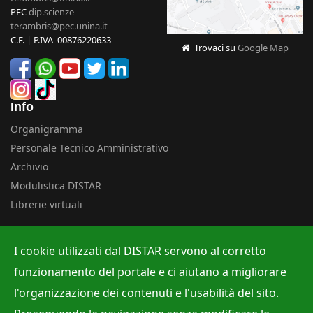
PEC
dip.scienze-
terambris@pec.unina.it
C.F. | P.IVA 00876220633
Trovaci su
Google Map
Info
Organigramma
Personale Tecnico Amministrativo
Archivio
Modulistica DISTAR
Librerie virtuali
Uffici
I cookie utilizzati dal DISTAR servono al corretto
Albo ufficiale
funzionamento del portale e ci aiutano a migliorare
Ufficio Contabilità e Bilancio
l'organizzazione dei contenuti e l'usabilità del sito.
Ufficio per la Ricerca