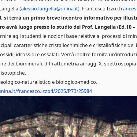
Langella (
alessio.langella@unina.it
), Francesco Izzo (
frances
0, si terrà un primo breve incontro informativo per illustr
tro avrà luogo presso lo studio del Prof. Langella (Ed.10 – 
fornire agli studenti le nozioni base relative ai processi di 
ipali caratteristiche cristallochimiche e cristallofisiche dei
ri, ossidi, idrossidi e ossalati. Verrà inoltre fornita un’introdu
ione dei biominerali: diffrattometria ai raggi X, spettroscop
 isotopiche.
geologico-naturalistico e biologico-medico.
unina.it/francesco.izzo4/2025/P73/25984