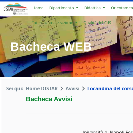
Home
Dipartimento
Didattica
Orientamen
Internazionalizzazione
Qualità del CdS
Bacheca WEB
Sei qui:
Home DISTAR
Avvisi
Locandina del cor
Bacheca Avvisi
Università di Napoli Fed