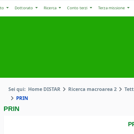
to
Dottorato
Ricerca
Conto terzi
Terza missione
Sei qui:
Home DISTAR
Ricerca macroarea 2
Tett
PRIN
PRIN
P