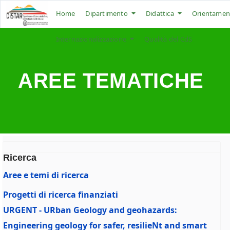
Home
Dipartimento
Didattica
Orientamen
Internazionalizzazione
Qualità del CdS
AREE TEMATICHE
Ricerca
Aree e temi di ricerca
Progetti di ricerca finanziati
URGENT - URban Geology and geohazards:
Engineering geology for safer, resilieNt and smart