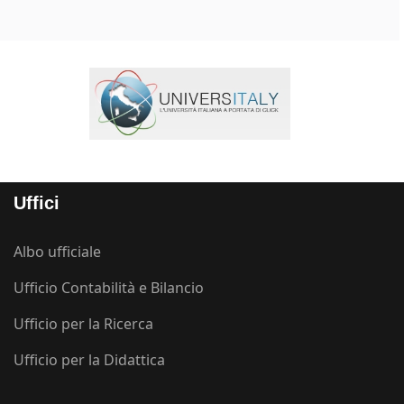
Uffici
Albo ufficiale
Ufficio Contabilità e Bilancio
Ufficio per la Ricerca
Ufficio per la Didattica