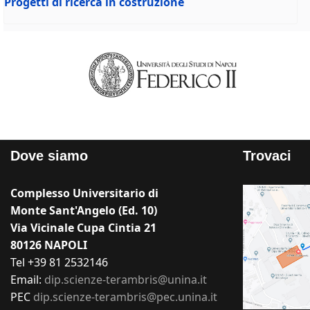
Progetti di ricerca in costruzione
Dove siamo
Trovaci
Complesso Universitario di
Monte Sant'Angelo (Ed. 10)
Via Vicinale Cupa Cintia 21
80126 NAPOLI
Tel +39 81 2532146
Email:
dip.scienze-terambris@unina.it
PEC
dip.scienze-terambris@pec.unina.it