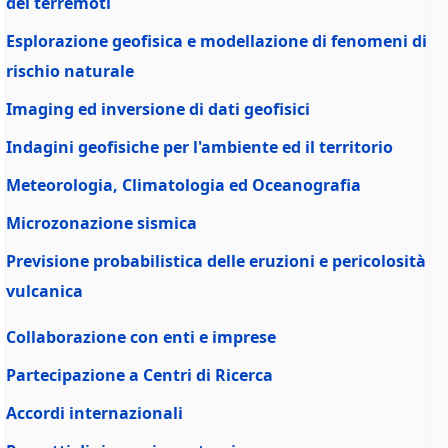
dei terremoti
Esplorazione geofisica e modellazione di fenomeni di
rischio naturale
Imaging ed inversione di dati geofisici
Indagini geofisiche per l'ambiente ed il territorio
Meteorologia, Climatologia ed Oceanografia
Microzonazione sismica
Previsione probabilistica delle eruzioni e pericolosità
vulcanica
Collaborazione con enti e imprese
Partecipazione a Centri di Ricerca
Accordi internazionali