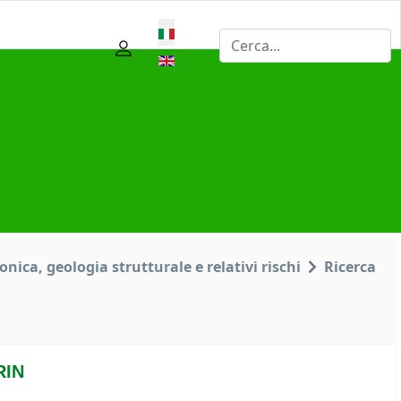
Seleziona la tua lingua
onica, geologia strutturale e relativi rischi
Ricerca
RIN