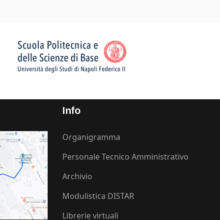
Info
Organigramma
Personale Tecnico Amministrativo
Archivio
Modulistica DISTAR
Librerie virtuali