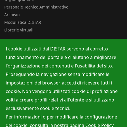
Personale Tecnico Amministrativo
Archivio
Modulistica DISTAR
Librerie virtuali
Uffici
I cookie utilizzati dal DISTAR servono al corretto
Albo ufficiale
funzionamento del portale e ci aiutano a migliorare
Ufficio Contabilità e Bilancio
l'organizzazione dei contenuti e l'usabilità del sito.
Ufficio per la Ricerca
Proseguendo la navigazione senza modificare le
Ufficio per la Didattica
impostazioni del browser, accetti di ricevere tutti i
cookie. Non vengono utilizzati cookie di profilazione
volti a creare profili relativi all'utente e si utilizzano
Site Map
Privacy policy
Accessibilità
Cookie Policy
esclusivamente cookie tecnici.
Webmaster:
Dr. Raffaele Viola
Per informazioni o per modificare la configurazione
Direttore:
Prof. Mariano Parente
dei cookie, consulta la nostra pagina
Cookie Policy
.