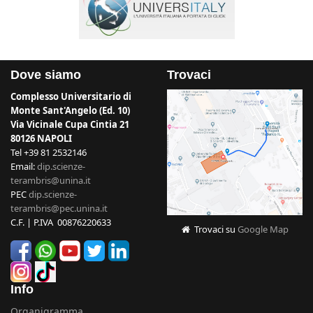
Dove siamo
Trovaci
Complesso Universitario di
Monte Sant'Angelo (Ed. 10)
Via Vicinale Cupa Cintia 21
80126 NAPOLI
Tel +39 81 2532146
Email:
dip.scienze-
terambris@unina.it
PEC
dip.scienze-
terambris@pec.unina.it
C.F. | P.IVA 00876220633
Trovaci su
Google Map
Info
Organigramma