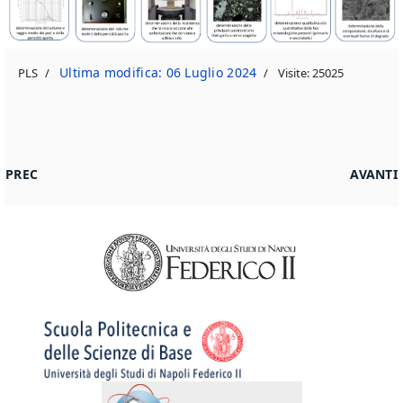
Ultima modifica: 06 Luglio 2024
PLS
Visite: 25025
ARTICOLO PRECEDENTE: MISURIAMO IL VAPOR D’ACQUA ATM
ARTICOL
PREC
AVANTI