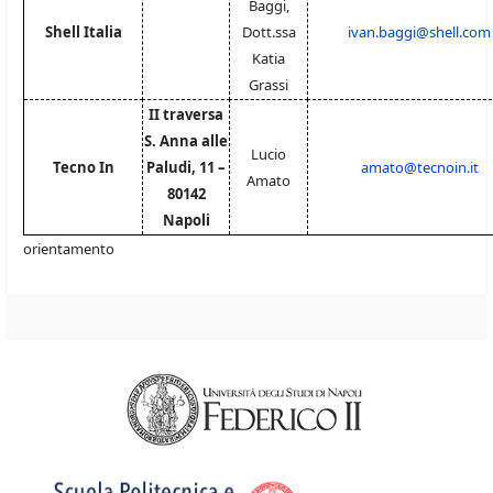
Baggi,
Shell Italia
Dott.ssa
ivan.baggi@shell.com
Katia
Grassi
II traversa
S. Anna alle
Lucio
Tecno In
Paludi, 11 –
amato@tecnoin.it
Amato
80142
Napoli
orientamento