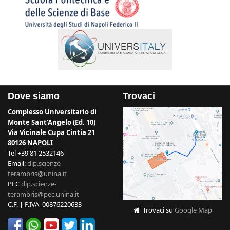
Dove siamo
Trovaci
Complesso Universitario di
Monte Sant'Angelo (Ed. 10)
Via Vicinale Cupa Cintia 21
80126 NAPOLI
Tel +39 81 2532146
Email:
dip.scienze-
terambris@unina.it
PEC
dip.scienze-
terambris@pec.unina.it
C.F. | P.IVA 00876220633
Trovaci su
Google Map