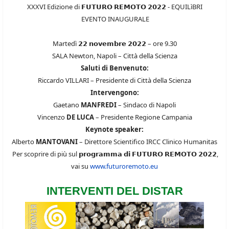
XXXVI Edizione di 𝗙𝗨𝗧𝗨𝗥𝗢 𝗥𝗘𝗠𝗢𝗧𝗢 𝟮𝟬𝟮𝟮 - EQUILìBRI
EVENTO INAUGURALE
Martedì 𝟮𝟮 𝗻𝗼𝘃𝗲𝗺𝗯𝗿𝗲 𝟮𝟬𝟮𝟮 – ore 9.30
SALA Newton, Napoli – Città della Scienza
Saluti di Benvenuto:
Riccardo VILLARI – Presidente di Città della Scienza
Intervengono:
Gaetano
MANFREDI
– Sindaco di Napoli
Vincenzo
DE LUCA
– Presidente Regione Campania
Keynote speaker:
Alberto
MANTOVANI
– Direttore Scientifico IRCC Clinico Humanitas
Per scoprire di più sul 𝗽𝗿𝗼𝗴𝗿𝗮𝗺𝗺𝗮 𝗱𝗶 𝗙𝗨𝗧𝗨𝗥𝗢 𝗥𝗘𝗠𝗢𝗧𝗢 𝟮𝟬𝟮𝟮,
vai su
www.futuroremoto.eu
INTERVENTI DEL DISTAR