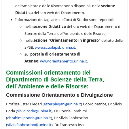
dell’Ambiente e delle Risorse sono disponibili nella
sezione
Didattica
del sito web del Dipartimento.
Informazioni dettagliate sui Corsi di Studio sono reperibili:
nella
sezione Didattica
del sito web del Dipartimento di
Scienze della Terra, dell’Ambiente e delle Risorse;
nella
sezione "Orientamento in ingresso"
del sito della
SPSB:
www.scuolapsb.unina.it
;
sul
portale di orientamento di
Ateneo
:
www.orientamento.unina.it
.
Commissioni orientamento del
Dipartimento di Scienze della Terra,
dell’Ambiente e delle Risorse
:
Commissione Orientamento e Divulgazione
Prof.ssa Ester Piegari (
ester.piegari@unina.it
) Coordinatrice, Dr. Silvio
Coda (
silvio.coda@unina.it
), Dr. Pooria Ebrahimi
(
ebrahimi.pooria@unina.it
), Dr. Silvia Fabbrocino
(
silvia.fabbrocino@unina.it
), Dr. Francesco Iezzi