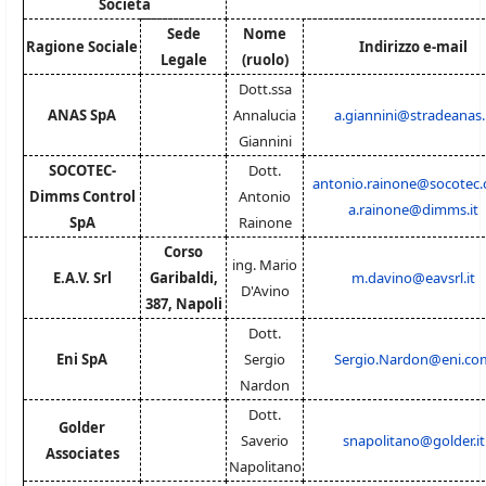
Società
Sede
Nome
Ragione Sociale
Indirizzo e-mail
Legale
(ruolo)
Dott.ssa
ANAS SpA
Annalucia
a.giannini@stradeanas.
Giannini
SOCOTEC-
Dott.
antonio.rainone@socotec
Dimms Control
Antonio
a.rainone@dimms.it
SpA
Rainone
Corso
ing. Mario
E.A.V. Srl
Garibaldi,
m.davino@eavsrl.it
D'Avino
387, Napoli
Dott.
Eni SpA
Sergio
Sergio.Nardon@eni.co
Nardon
Dott.
Golder
Saverio
snapolitano@golder.it
Associates
Napolitano