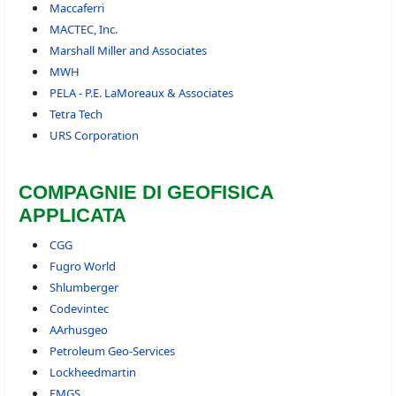
Maccaferri
MACTEC, Inc.
Marshall Miller and Associates
MWH
PELA - P.E. LaMoreaux & Associates
Tetra Tech
URS Corporation
COMPAGNIE DI GEOFISICA
APPLICATA
CGG
Fugro World
Shlumberger
Codevintec
AArhusgeo
Petroleum Geo-Services
Lockheedmartin
EMGS