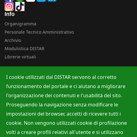
Info
Organigramma
Personale Tecnico Amministrativo
Archivio
Modulistica DISTAR
Librerie virtuali
Uffici
I cookie utilizzati dal DISTAR servono al corretto
Albo ufficiale
funzionamento del portale e ci aiutano a migliorare
Ufficio Contabilità e Bilancio
l'organizzazione dei contenuti e l'usabilità del sito.
Ufficio per la Ricerca
Proseguendo la navigazione senza modificare le
Ufficio per la Didattica
impostazioni del browser, accetti di ricevere tutti i
cookie. Non vengono utilizzati cookie di profilazione
volti a creare profili relativi all'utente e si utilizzano
Site Map
Privacy policy
Accessibilità
Cookie Policy