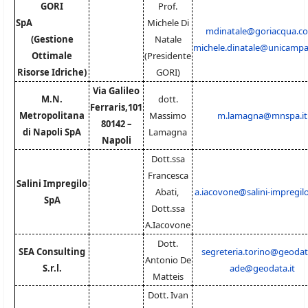
GORI
Prof.
SpA
Michele Di
mdinatale@goriacqua.c
(Gestione
Natale
michele.dinatale@unicampan
Ottimale
(Presidente
Risorse Idriche)
GORI)
Via Galileo
M.N.
dott.
Ferraris,101
Metropolitana
Massimo
m.lamagna@mnspa.it
80142 –
di Napoli SpA
Lamagna
Napoli
Dott.ssa
Francesca
Salini Impregilo
Abati,
a.iacovone@salini-impregil
SpA
Dott.ssa
A.Iacovone
Dott.
SEA Consulting
segreteria.torino@geodata
Antonio De
S.r.l.
ade@geodata.it
Matteis
Dott. Ivan