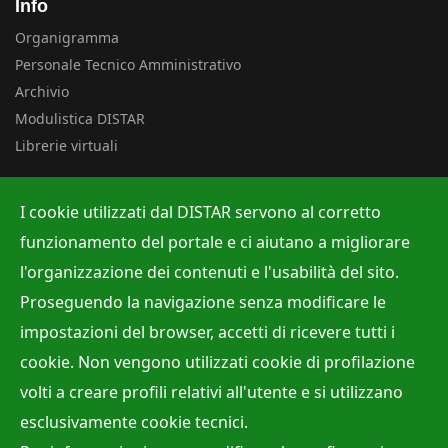
Info
Organigramma
Personale Tecnico Amministrativo
Archivio
Modulistica DISTAR
Librerie virtuali
Uffici
I cookie utilizzati dal DISTAR servono al corretto
Albo ufficiale
funzionamento del portale e ci aiutano a migliorare
Ufficio Contabilità e Bilancio
l'organizzazione dei contenuti e l'usabilità del sito.
Ufficio per la Ricerca
Proseguendo la navigazione senza modificare le
Ufficio per la Didattica
impostazioni del browser, accetti di ricevere tutti i
cookie. Non vengono utilizzati cookie di profilazione
volti a creare profili relativi all'utente e si utilizzano
Site Map
Privacy policy
Accessibilità
Cookie Policy
esclusivamente cookie tecnici.
Webmaster:
Dr. Raffaele Viola