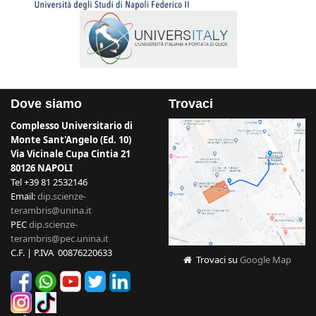
Dove siamo
Trovaci
Complesso Universitario di
Monte Sant'Angelo (Ed. 10)
Via Vicinale Cupa Cintia 21
80126 NAPOLI
Tel +39 81 2532146
Email:
dip.scienze-
terambris@unina.it
PEC
dip.scienze-
terambris@pec.unina.it
C.F. | P.IVA 00876220633
Trovaci su
Google Map