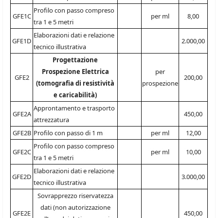
Profilo con passo compreso
GFE1C
per ml
8,00
tra 1 e 5 metri
Elaborazioni dati e relazione
GFE1D
2.000,00
tecnico illustrativa
Progettazione
Prospezione Elettrica
per
GFE2
200,00
(tomografia di resistività
prospezione
e caricabilità)
Approntamento e trasporto
GFE2A
450,00
attrezzatura
GFE2B
Profilo con passo di 1 m
per ml
12,00
Profilo con passo compreso
GFE2C
per ml
10,00
tra 1 e 5 metri
Elaborazioni dati e relazione
GFE2D
3.000,00
tecnico illustrativa
Sovrapprezzo riservatezza
dati (non autorizzazione
GFE2E
450,00