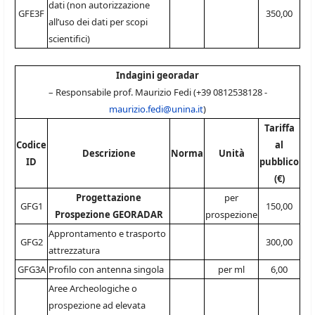
dati (non autorizzazione
GFE3F
350,00
all’uso dei dati per scopi
scientifici)
Indagini georadar
– Responsabile prof. Maurizio Fedi (+39 0812538128 -
maurizio.fedi@unina.it
)
Tariffa
Codice
al
Descrizione
Norma
Unità
ID
pubblico
(€)
Progettazione
per
GFG1
150,00
Prospezione GEORADAR
prospezione
Approntamento e trasporto
GFG2
300,00
attrezzatura
GFG3A
Profilo con antenna singola
per ml
6,00
Aree Archeologiche o
prospezione ad elevata