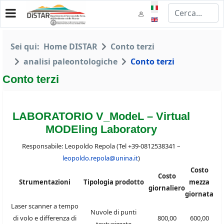
Seleziona la tua lingua
Sei qui:
Home DISTAR
Conto terzi
analisi paleontologiche
Conto terzi
Conto terzi
LABORATORIO V_ModeL – Virtual
MODEling Laboratory
Responsabile: Leopoldo Repola (Tel +39-0812538341 –
leopoldo.repola@unina.it
)
Costo
Costo
Strumentazioni
Tipologia prodotto
mezza
giornaliero
giornata
Laser scanner a tempo
Nuvole di punti
di volo e differenza di
800,00
600,00