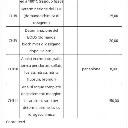
ed a 180°C (residuo fisso)
Determinazione del COD
CHI8
(domanda chimica di
25,00
ossigeno)
Determinazione del
BOD5 (domanda
CHI9
20,00
biochimica di ossigeno
dopo 5 giorni)
Analisi in cromatografia
ionica per cloruri, solfati,
CHI10
per anione
8,00
fosfati, nitrati, nitriti,
fluoruri, bromuri
Analisi acque complete
degli elementi maggiori
CHI11
o caratterizzanti per
150,00
determinazione facies
idrogeochimica
Conto terzi