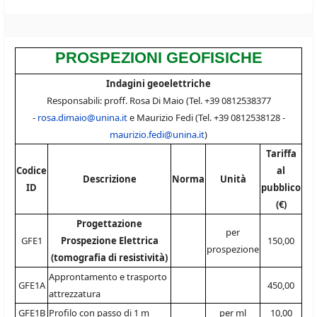
PROSPEZIONI GEOFISICHE
Indagini geoelettriche
Responsabili: proff. Rosa Di Maio (Tel. +39 0812538377
-
rosa.dimaio@unina.it
e Maurizio Fedi (Tel. +39 0812538128 -
maurizio.fedi@unina.it
)
Tariffa
Codice
al
Descrizione
Norma
Unità
ID
pubblico
(€)
Progettazione
per
GFE1
Prospezione Elettrica
150,00
prospezione
(tomografia di resistività)
Approntamento e trasporto
GFE1A
450,00
attrezzatura
GFE1B
Profilo con passo di 1 m
per ml
10,00