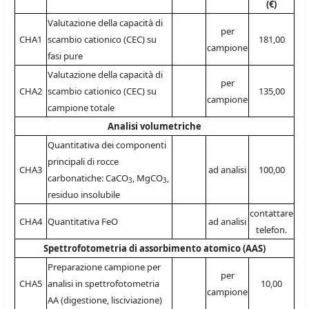
(€)
Valutazione della capacità di
per
CHA1
scambio cationico (CEC) su
181,00
campione
fasi pure
Valutazione della capacità di
per
CHA2
scambio cationico (CEC) su
135,00
campione
campione totale
Analisi volumetriche
Quantitativa dei componenti
principali di rocce
CHA3
ad analisi
100,00
carbonatiche: CaCO
, MgCO
,
3
3
residuo insolubile
contattare
CHA4
Quantitativa FeO
ad analisi
telefon.
Spettrofotometria di assorbimento atomico (AAS)
Preparazione campione per
per
CHA5
analisi in spettrofotometria
10,00
campione
AA (digestione, lisciviazione)