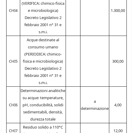
(VERIFICA: chimico-fisica
CHI4
e microbiologica)
1.300,00
Decreto Legislativo 2
febbraio 2001 n° 31 e
s.m.i.
Acque destinate al
consumo umano
(PERIODICA: chimico-
CHI5
fisica e microbiologica)
300,00
Decreto Legislativo 2
febbraio 2001 n° 31 e
s.m.i.
Determinazioni analitiche
su acque: temperature,
a
CHI6
pH, conducibilità, solidi
4,00
determinazione
sedimentabili, densità,
durezza totale
Residuo solido a 110°C
CHI7
12,00