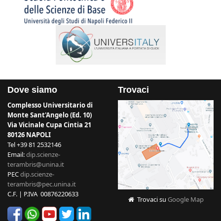
Dove siamo
Trovaci
Complesso Universitario di
Monte Sant'Angelo (Ed. 10)
Via Vicinale Cupa Cintia 21
80126 NAPOLI
Tel +39 81 2532146
Email:
dip.scienze-
terambris@unina.it
PEC
dip.scienze-
terambris@pec.unina.it
C.F. | P.IVA 00876220633
Trovaci su
Google Map