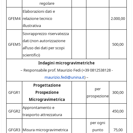
regolare
Elaborazioni dati e
GFEM4
relazione tecnico
2.000,00
illustrativa
Sovrapprezzo riservatezza
dati (non autorizzazione
GFEM5
500,00
all’uso dei dati per scopi
scientifici)
Indagini microgravimetriche
– Responsabile prof. Maurizio Fedi (+39 0812538128 -
maurizio.fedi@unina.it
) –
Progettazione
per
GFGR1
Prospezione
300,00
prospezione
Microgravimetrica
Approntamento e
GFGR2
450,00
trasporto attrezzatura
per ogni
GFGR3
Misura microgravimetrica
punto
75,00