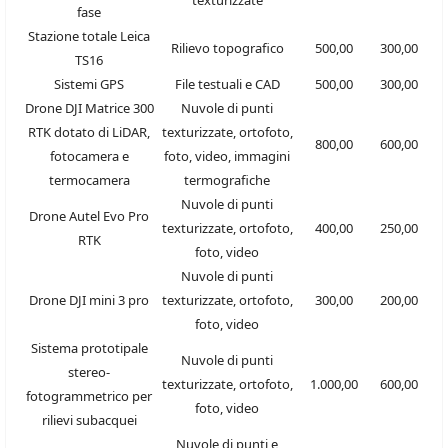
texturizzate
fase
Stazione totale Leica
Rilievo topografico
500,00
300,00
TS16
Sistemi GPS
File testuali e CAD
500,00
300,00
Drone DJI Matrice 300
Nuvole di punti
RTK dotato di LiDAR,
texturizzate, ortofoto,
800,00
600,00
fotocamera e
foto, video, immagini
termocamera
termografiche
Nuvole di punti
Drone Autel Evo Pro
texturizzate, ortofoto,
400,00
250,00
RTK
foto, video
Nuvole di punti
Drone DJI mini 3 pro
texturizzate, ortofoto,
300,00
200,00
foto, video
Sistema prototipale
Nuvole di punti
stereo-
texturizzate, ortofoto,
1.000,00
600,00
fotogrammetrico per
foto, video
rilievi subacquei
Nuvole di punti e