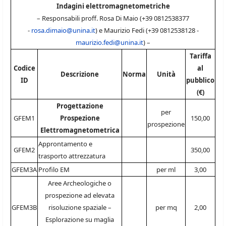
Indagini elettromagnetometriche
– Responsabili proff. Rosa Di Maio (+39 0812538377
-
rosa.dimaio@unina.it
) e Maurizio Fedi (+39 0812538128 -
maurizio.fedi@unina.it
) –
Tariffa
Codice
al
Descrizione
Norma
Unità
ID
pubblico
(€)
Progettazione
per
GFEM1
Prospezione
150,00
prospezione
Elettromagnetometrica
Approntamento e
GFEM2
350,00
trasporto attrezzatura
GFEM3A
Profilo EM
per ml
3,00
Aree Archeologiche o
prospezione ad elevata
GFEM3B
risoluzione spaziale –
per mq
2,00
Esplorazione su maglia