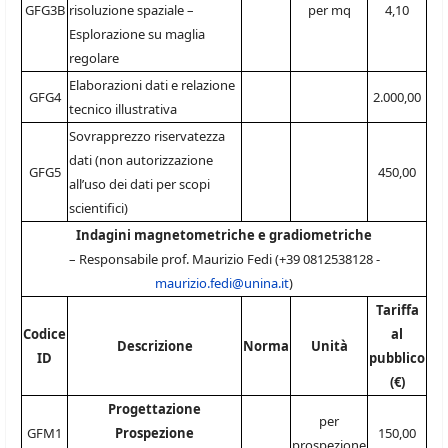
GFG3B
risoluzione spaziale –
per mq
4,10
Esplorazione su maglia
regolare
Elaborazioni dati e relazione
GFG4
2.000,00
tecnico illustrativa
Sovrapprezzo riservatezza
dati (non autorizzazione
GFG5
450,00
all’uso dei dati per scopi
scientifici)
Indagini magnetometriche e gradiometriche
– Responsabile prof. Maurizio Fedi (+39 0812538128 -
maurizio.fedi@unina.it
)
Tariffa
Codice
al
Descrizione
Norma
Unità
ID
pubblico
(€)
Progettazione
per
GFM1
Prospezione
150,00
prospezione