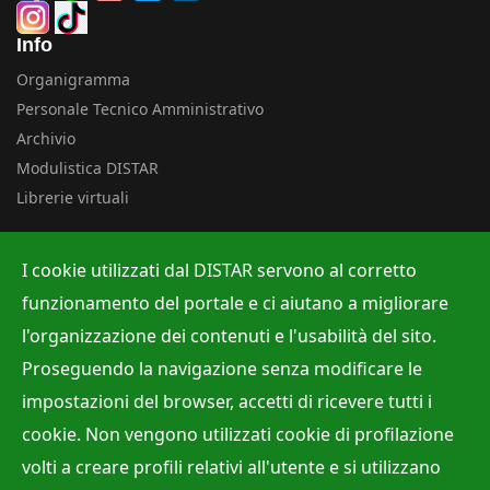
Info
Organigramma
Personale Tecnico Amministrativo
Archivio
Modulistica DISTAR
Librerie virtuali
Uffici
I cookie utilizzati dal DISTAR servono al corretto
Albo ufficiale
funzionamento del portale e ci aiutano a migliorare
Ufficio Contabilità e Bilancio
l'organizzazione dei contenuti e l'usabilità del sito.
Ufficio per la Ricerca
Proseguendo la navigazione senza modificare le
Ufficio per la Didattica
impostazioni del browser, accetti di ricevere tutti i
cookie. Non vengono utilizzati cookie di profilazione
volti a creare profili relativi all'utente e si utilizzano
Site Map
Privacy policy
Accessibilità
Cookie Policy