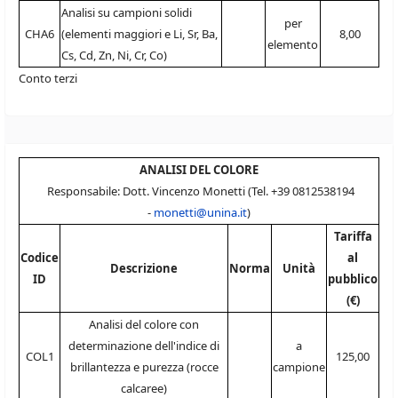
Analisi su campioni solidi
per
CHA6
(elementi maggiori e Li, Sr, Ba,
8,00
elemento
Cs, Cd, Zn, Ni, Cr, Co)
Conto terzi
ANALISI DEL COLORE
Responsabile: Dott. Vincenzo Monetti (Tel. +39 0812538194
-
monetti@unina.it
)
Tariffa
Codice
al
Descrizione
Norma
Unità
ID
pubblico
(€)
Analisi del colore con
determinazione dell'indice di
a
COL1
125,00
brillantezza e purezza (rocce
campione
calcaree)