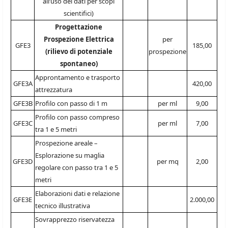
all’uso dei dati per scopi
scientifici)
Progettazione
Prospezione Elettrica
per
GFE3
185,00
(rilievo di potenziale
prospezione
spontaneo)
Approntamento e trasporto
GFE3A
420,00
attrezzatura
GFE3B
Profilo con passo di 1 m
per ml
9,00
Profilo con passo compreso
GFE3C
per ml
7,00
tra 1 e 5 metri
Prospezione areale –
Esplorazione su maglia
GFE3D
per mq
2,00
regolare con passo tra 1 e 5
metri
Elaborazioni dati e relazione
GFE3E
2.000,00
tecnico illustrativa
Sovrapprezzo riservatezza