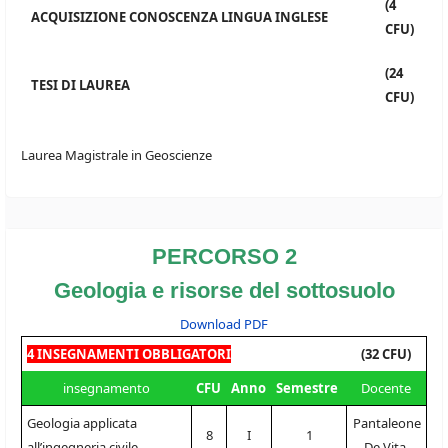
(4
ACQUISIZIONE CONOSCENZA LINGUA INGLESE
CFU)
(24
TESI DI LAUREA
CFU)
Laurea Magistrale in Geoscienze
PERCORSO 2
Geologia e risorse del sottosuolo
Download PDF
4 INSEGNAMENTI OBBLIGATORI
(32 CFU)
insegnamento
CFU
Anno
Semestre
Docente
Geologia applicata
Pantaleone
8
I
1
all’ingegneria civile
De Vita