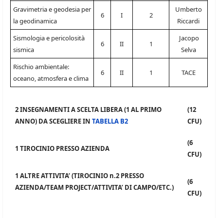
Gravimetria e geodesia per
Umberto
6
I
2
la geodinamica
Riccardi
Sismologia e pericolosità
Jacopo
6
II
1
sismica
Selva
Rischio ambientale:
6
II
1
TACE
oceano, atmosfera e clima
2 INSEGNAMENTI A SCELTA LIBERA (1 AL PRIMO
(12
ANNO) DA SCEGLIERE IN
TABELLA B2
CFU)
(6
1 TIROCINIO PRESSO AZIENDA
CFU)
1 ALTRE ATTIVITA’ (TIROCINIO n.2 PRESSO
(6
AZIENDA/TEAM PROJECT/ATTIVITA’ DI CAMPO/ETC.)
CFU)