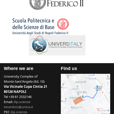
Where we are
Find us
University Complex of
Monte Sant'Angelo (Ed. 10)
Via Vicinale Cupa Cintia 21
80126 NAPOLI
Tel +39 81 2532146
Email:
dip.scienze-
terambris@unina.it
PEC
dip.scienze-