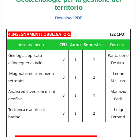
territorio
Download PDF
4 INSEGNAMENTI OBBLIGATORI
(32 CFU)
insegnamento
CFU
Anno
Semestre
Docente
Geologia applicata
Pantaleone
8
I
1
all’ingegneria civile
De Vita
Magmatismo e ambienti
Leone
8
I
2
tettonici
Melluso
Analisi ed inversioni di dati
Maurizio
8
I
1
geofisici
Fedi
Tettonica e analisi di
Luigi
8
I
2
bacino
Ferranti