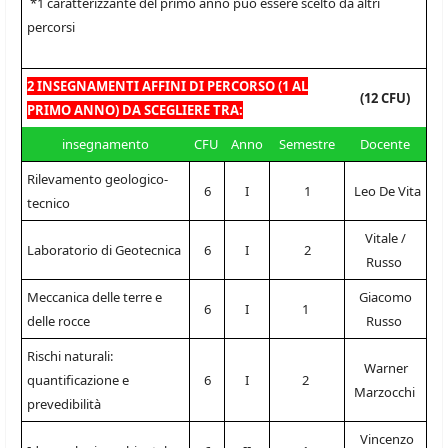
*1 caratterizzante del primo anno può essere scelto da altri
percorsi
2 INSEGNAMENTI AFFINI DI PERCORSO (1 AL
(12 CFU)
PRIMO ANNO) DA SCEGLIERE TRA:
insegnamento
CFU
Anno
Semestre
Docente
Rilevamento geologico-
6
I
1
Leo De Vita
tecnico
Vitale /
Laboratorio di Geotecnica
6
I
2
Russo
Meccanica delle terre e
Giacomo
6
I
1
delle rocce
Russo
Rischi naturali:
Warner
quantificazione e
6
I
2
Marzocchi
prevedibilità
Vincenzo