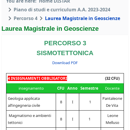
You are here:
Home DISTAR
Piano di studi e curriculum A.A. 2023-2024
Percorso 4
Laurea Magistrale in Geoscienze
Laurea Magistrale in Geoscienze
PERCORSO 3
SISMOTETTONICA
Download PDF
4 INSEGNAMENTI OBBLIGATORI
(32 CFU)
insegnamento
CFU
Anno
Semestre
Docente
Geologia applicata
Pantaleone
8
I
1
all’ingegneria civile
De Vita
Magmatismo e ambienti
Leone
8
I
1
tettonici
Melluso