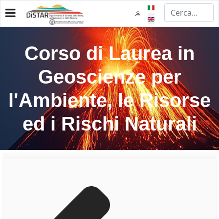
Select your language
Corso di Laurea in
Geoscienze per
l'Ambiente, le Risorse
ed i Rischi Naturali