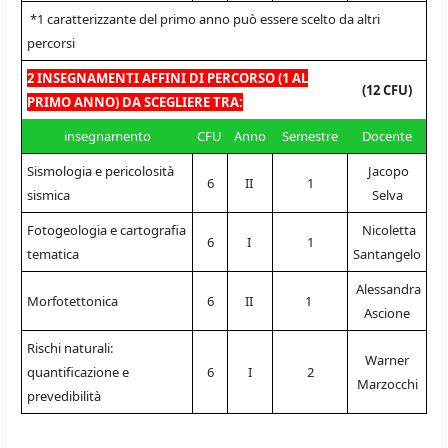
*1 caratterizzante del primo anno può essere scelto da altri
percorsi
2 INSEGNAMENTI AFFINI DI PERCORSO (1 AL
(12 CFU)
PRIMO ANNO) DA SCEGLIERE TRA:
insegnamento
CFU
Anno
Semestre
Docente
Sismologia e pericolosità
Jacopo
6
II
1
sismica
Selva
Fotogeologia e cartografia
Nicoletta
6
I
1
tematica
Santangelo
Alessandra
Morfotettonica
6
II
1
Ascione
Rischi naturali:
Warner
quantificazione e
6
I
2
Marzocchi
prevedibilità