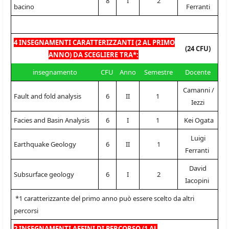
8
I
2
bacino
Ferranti
4 INSEGNAMENTI CARATTERIZZANTI (2 AL PRIMO
(24 CFU)
ANNO) DA SCEGLIERE TRA*:
insegnamento
CFU
Anno
Semestre
Docente
Camanni /
Fault and fold analysis
6
II
1
Iezzi
Facies and Basin Analysis
6
I
1
Kei Ogata
Luigi
Earthquake Geology
6
II
1
Ferranti
David
Subsurface geology
6
I
2
Iacopini
*1 caratterizzante del primo anno può essere scelto da altri
percorsi
2 INSEGNAMENTI AFFINI DI PERCORSO (1 AL