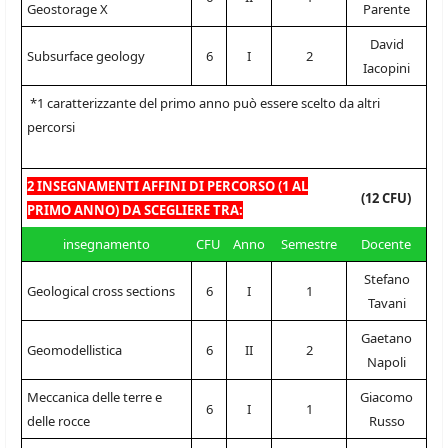
Geostorage X
Parente
David
Subsurface geology
6
I
2
Iacopini
*1 caratterizzante del primo anno può essere scelto da altri
percorsi
2 INSEGNAMENTI AFFINI DI PERCORSO (1 AL
(12 CFU)
PRIMO ANNO) DA SCEGLIERE TRA:
insegnamento
CFU
Anno
Semestre
Docente
Stefano
Geological cross sections
6
I
1
Tavani
Gaetano
Geomodellistica
6
II
2
Napoli
Meccanica delle terre e
Giacomo
6
I
1
delle rocce
Russo