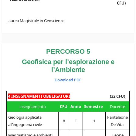
CFU)
Laurea Magistrale in Geoscienze
PERCORSO 5
Geofisica per l’esplorazione e
l’Ambiente
Download PDF
4 INSEGNAMENTI OBBLIGATORI
(32 CFU)
insegnamento
CFU
Anno
Semestre
Docente
Geologia applicata
Pantaleone
8
I
1
all’ingegneria civile
De Vita
Magmatismo e ambienti
Leone