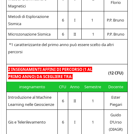
Florio
Magnetici
Metodi di Esplorazione
6
I
1
P.P. Bruno
Sismica
Microzonazione Sismica
6
II
1
P.P. Bruno
*1 caratterizzante del primo anno può essere scelto da altri
percorsi
2 INSEGNAMENTI AFFINI DI PERCORSO (1 AL
(12 CFU)
PRIMO ANNO) DA SCEGLIERE TRA:
insegnamento
CFU
Anno
Semestre
Docente
Introduzione al Machine
Ester
6
II
1
Learning nelle Geoscienze
Piegari
Guido
Gis e Telerilevamento
6
I
1
D’Urso
(DIAGR)