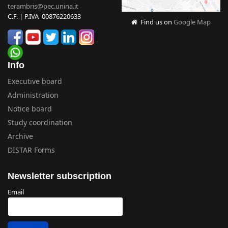
terambris@pec.unina.it
C.F. | P.IVA 00876220633
Find us on
Google Map
Info
Executive board
Administration
Notice board
Study coordination
Archive
DISTAR Forms
Newsletter subscription
Email