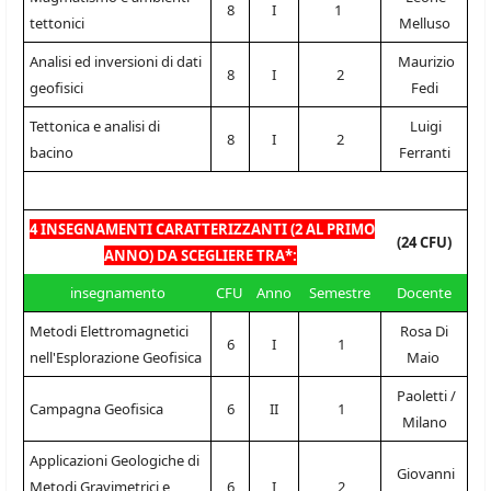
8
I
1
tettonici
Melluso
Analisi ed inversioni di dati
Maurizio
8
I
2
geofisici
Fedi
Tettonica e analisi di
Luigi
8
I
2
bacino
Ferranti
4 INSEGNAMENTI CARATTERIZZANTI (2 AL PRIMO
(24 CFU)
ANNO) DA SCEGLIERE TRA*:
insegnamento
CFU
Anno
Semestre
Docente
Metodi Elettromagnetici
Rosa Di
6
I
1
nell'Esplorazione Geofisica
Maio
Paoletti /
Campagna Geofisica
6
II
1
Milano
Applicazioni Geologiche di
Giovanni
Metodi Gravimetrici e
6
I
2