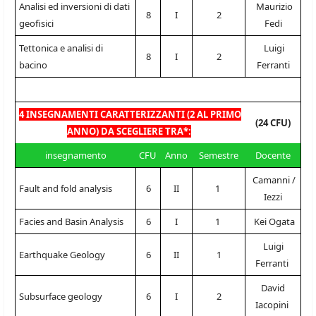
Analisi ed inversioni di dati
Maurizio
8
I
2
geofisici
Fedi
Tettonica e analisi di
Luigi
8
I
2
bacino
Ferranti
4 INSEGNAMENTI CARATTERIZZANTI (2 AL PRIMO
(24 CFU)
ANNO) DA SCEGLIERE TRA*:
insegnamento
CFU
Anno
Semestre
Docente
Camanni /
Fault and fold analysis
6
II
1
Iezzi
Facies and Basin Analysis
6
I
1
Kei Ogata
Luigi
Earthquake Geology
6
II
1
Ferranti
David
Subsurface geology
6
I
2
Iacopini