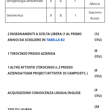
Idrogeologia ambientale
6
II
1
Allocca
Giacomo
Geotecnica
6
II
1
Russo
2 INSEGNAMENTI A SCELTA LIBERA (1 AL PRIMO
(12
ANNO) DA SCEGLIERE IN
TABELLA B2
CFU)
(6
1 TIROCINIO PRESSO AZIENDA
CFU)
1 ALTRE ATTIVITA’ (TIROCINIO n.2 PRESSO
(6
AZIENDA/TEAM PROJECT/ATTIVITA’ DI CAMPO/ETC.)
CFU)
(4
ACQUISIZIONE CONOSCENZA LINGUA INGLESE
CFU)
(24
TESI DI LAUREA